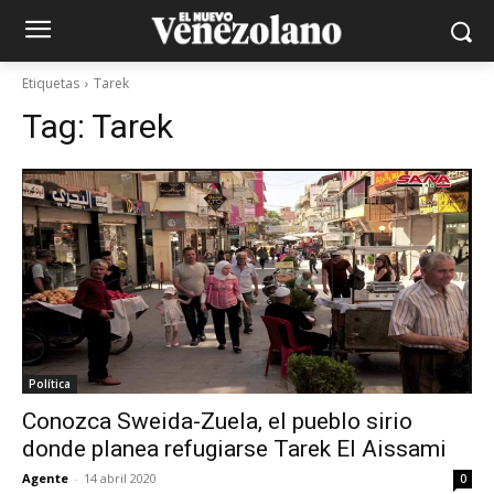
Etiquetas
Tarek
Tag:
Tarek
Política
Conozca Sweida-Zuela, el pueblo sirio
donde planea refugiarse Tarek El Aissami
Agente
-
14 abril 2020
0