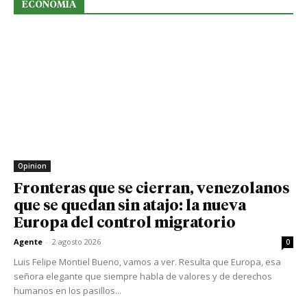
ECONOMIA
Opinion
Fronteras que se cierran, venezolanos
que se quedan sin atajo: la nueva
Europa del control migratorio
Agente
-
2 agosto 2026
0
Luis Felipe Montiel Bueno, vamos a ver. Resulta que Europa, esa
señora elegante que siempre habla de valores y de derechos
humanos en los pasillos...