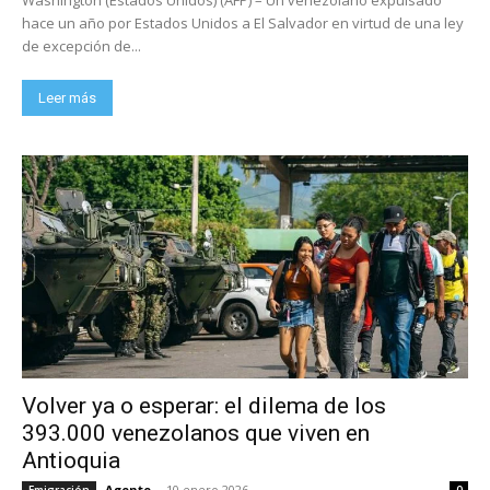
hace un año por Estados Unidos a El Salvador en virtud de una ley
de excepción de...
Leer más
Volver ya o esperar: el dilema de los
393.000 venezolanos que viven en
Antioquia
Agente
-
10 enero 2026
Emigración
0