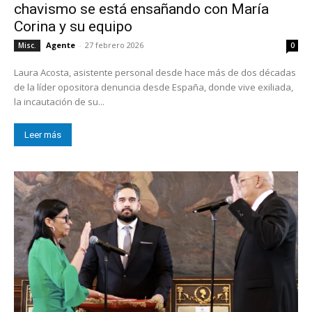
chavismo se está ensañando con María
Corina y su equipo
Agente
-
27 febrero 2026
Misc.
0
Laura Acosta, asistente personal desde hace más de dos décadas
de la líder opositora denuncia desde España, donde vive exiliada,
la incautación de su...
Leer más