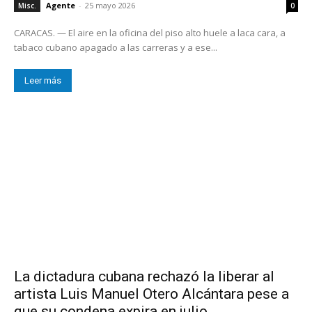
Agente
-
25 mayo 2026
Misc.
0
CARACAS. — El aire en la oficina del piso alto huele a laca cara, a
tabaco cubano apagado a las carreras y a ese...
Leer más
La dictadura cubana rechazó la liberar al
artista Luis Manuel Otero Alcántara pese a
que su condena expira en julio