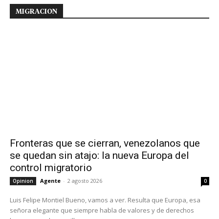
MIGRACION
Fronteras que se cierran, venezolanos que
se quedan sin atajo: la nueva Europa del
control migratorio
Agente
-
2 agosto 2026
Opinion
0
Luis Felipe Montiel Bueno, vamos a ver. Resulta que Europa, esa
señora elegante que siempre habla de valores y de derechos