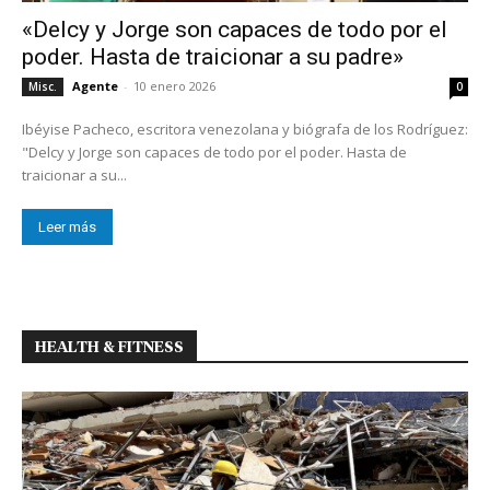
«Delcy y Jorge son capaces de todo por el
poder. Hasta de traicionar a su padre»
Agente
-
10 enero 2026
Misc.
0
Ibéyise Pacheco, escritora venezolana y biógrafa de los Rodríguez:
"Delcy y Jorge son capaces de todo por el poder. Hasta de
traicionar a su...
Leer más
HEALTH & FITNESS