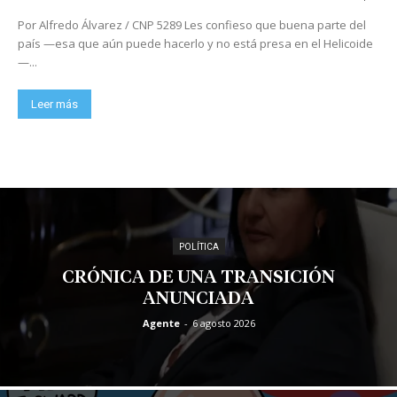
Por Alfredo Álvarez / CNP 5289 Les confieso que buena parte del
país —esa que aún puede hacerlo y no está presa en el Helicoide
—...
Leer más
POLÍTICA
CRÓNICA DE UNA TRANSICIÓN
ANUNCIADA
Agente
-
6 agosto 2026