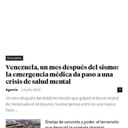
Economia
Venezuela, un mes después del sismo:
la emergencia médica da paso a una
crisis de salud mental
Agente
-
24 julio 2026
0
Un mes después del doble terremoto que golpeó el litoral central
de Venezuela el 24 de junio, la emergencia entró en una nueva
fase:...
Grietas de concreto y poder: el terremoto
que desnudó la vivienda chavista