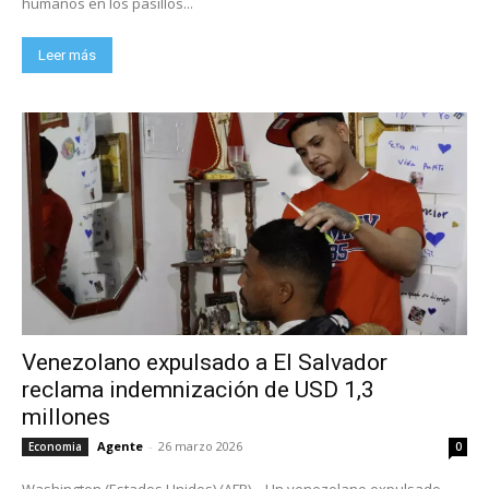
humanos en los pasillos...
Leer más
Venezolano expulsado a El Salvador
reclama indemnización de USD 1,3
millones
Agente
-
26 marzo 2026
Economia
0
Washington (Estados Unidos) (AFP) – Un venezolano expulsado