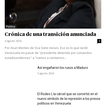
Política
Crónica de una transición anunciada
6 agosto 2026
0
Por Asuri Montes de Oca Siete meses. Eso es lo que tardó
Venezuela en pasar de "presidente detenido por comandos
estadounidenses" a "vamos a sentarnos...
Así engañaron los rusos a Maduro
5 agosto 2026
El Rodeo I, la cárcel que se convirtió en el
nuevo símbolo de la represión a los presos
políticos en Venezuela