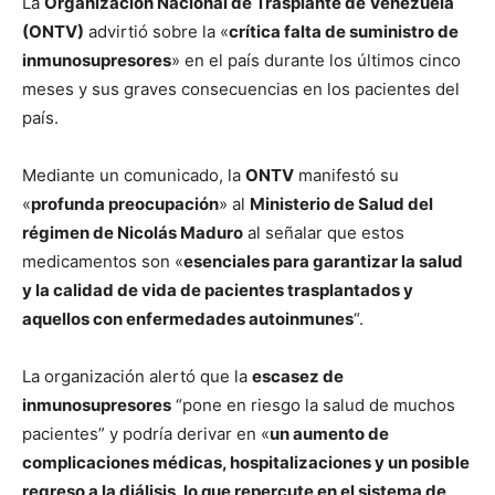
La
Organización Nacional de Trasplante de Venezuela
(ONTV)
advirtió sobre la «
crítica falta de suministro de
inmunosupresores
» en el país durante los últimos cinco
meses y sus graves consecuencias en los pacientes del
país.
Mediante un comunicado, la
ONTV
manifestó su
«
profunda preocupación
» al
Ministerio de Salud del
régimen de Nicolás Maduro
al señalar que estos
medicamentos son «
esenciales para garantizar la salud
y la calidad de vida de pacientes trasplantados y
aquellos con enfermedades autoinmunes
“.
La organización alertó que la
escasez de
inmunosupresores
“pone en riesgo la salud de muchos
pacientes” y podría derivar en «
un aumento de
complicaciones médicas, hospitalizaciones y un posible
regreso a la diálisis, lo que repercute en el sistema de