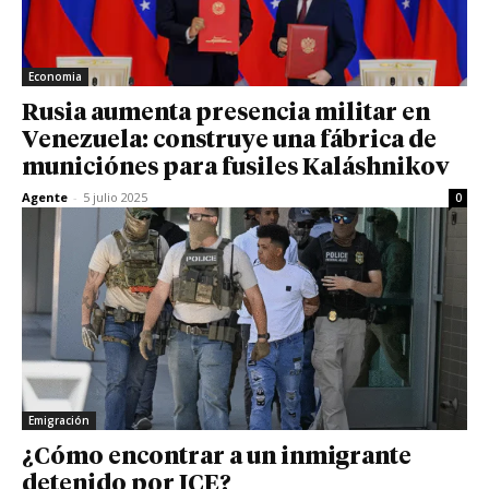
Economia
Rusia aumenta presencia militar en
Venezuela: construye una fábrica de
municiónes para fusiles Kaláshnikov
Agente
-
5 julio 2025
0
Emigración
¿Cómo encontrar a un inmigrante
detenido por ICE?