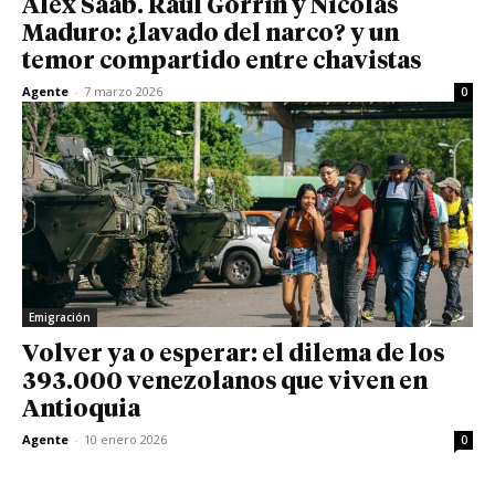
Alex Saab. Raúl Gorrín y Nicolas
Maduro: ¿lavado del narco? y un
temor compartido entre chavistas
Agente
-
7 marzo 2026
0
Emigración
Volver ya o esperar: el dilema de los
393.000 venezolanos que viven en
Antioquia
Agente
-
10 enero 2026
0