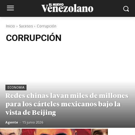
Inicio
Sucesos
Corrupción
CORRUPCIÓN
ECONOMIA
Redes chinas lavan miles de millones
para los cárteles mexicanos bajo la
vista de Beijing
Agente
-
15 junio 2026