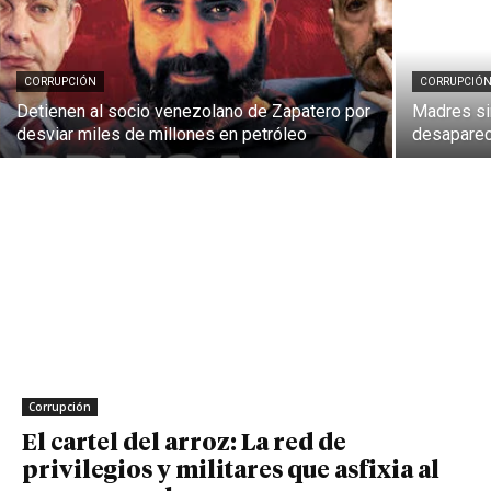
CORRUPCIÓN
CORRUPCIÓ
Detienen al socio venezolano de Zapatero por
Madres si
desviar miles de millones en petróleo
desaparec
Corrupción
El cartel del arroz: La red de
privilegios y militares que asfixia al