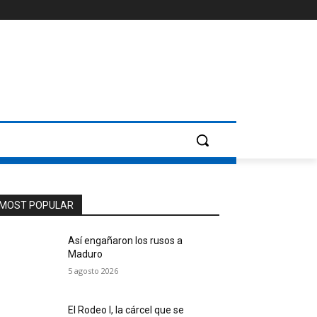
MOST POPULAR
Así engañaron los rusos a
Maduro
5 agosto 2026
El Rodeo I, la cárcel que se