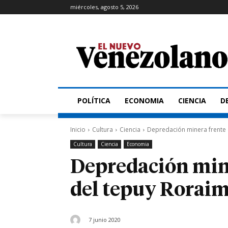
miércoles, agosto 5, 2026
POLÍTICA
ECONOMIA
CIENCIA
D
Inicio
Cultura
Ciencia
Depredación minera frente 
Cultura
Ciencia
Economia
Depredación mine
del tepuy Rorai
7 junio 2020