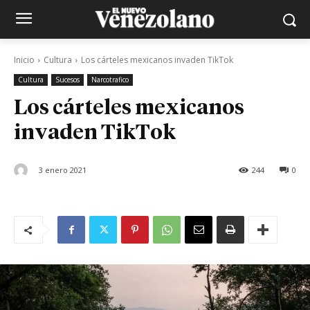
Inicio
Cultura
Los cárteles mexicanos invaden TikTok
Cultura
Sucesos
Narcotrafico
Los cárteles mexicanos
invaden TikTok
3 enero 2021
244
0