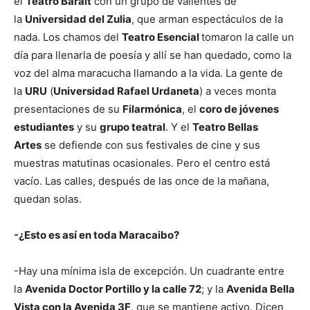
el
Teatro Baralt
con un grupo de valientes de
la
Universidad del Zulia
, que arman espectáculos de la
nada. Los chamos del
Teatro Esencial
tomaron la calle un
día para llenarla de poesía y allí se han quedado, como la
voz del alma maracucha llamando a la vida. La gente de
la
URU
(
Universidad Rafael Urdaneta
) a veces monta
presentaciones de su
Filarmónica
, el
coro de jóvenes
estudiantes
y su
grupo teatral
. Y el
Teatro Bellas
Artes
se defiende con sus festivales de cine y sus
muestras matutinas ocasionales. Pero el centro está
vacío. Las calles, después de las once de la mañana,
quedan solas.
-¿Esto es así en toda Maracaibo?
-Hay una mínima isla de excepción. Un cuadrante entre
la
Avenida Doctor Portillo y la calle 72
; y la
Avenida Bella
Vista con la Avenida 3F
, que se mantiene activo. Dicen