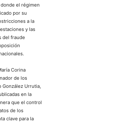
 donde el régimen
icado por su
estricciones a la
festaciones y las
s del fraude
 oposición
nacionales.
María Corina
nador de los
 González Urrutia,
ublicadas en la
era que el control
atos de los
a clave para la