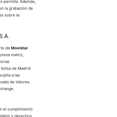
lo permita. Además,
en la grabación de
es sobre la
S.A.
rte de
Movistar
resa matriz,
torias
a bolsa de Madrid
sujeta a las
rcado de Valores
xchange
n el cumplimiento
 datos y derechos