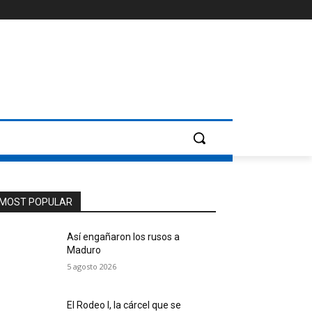
MOST POPULAR
Así engañaron los rusos a
Maduro
5 agosto 2026
El Rodeo I, la cárcel que se