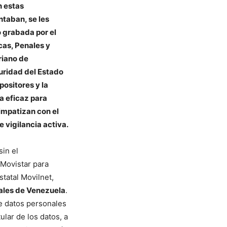
n estas
ntaban, se les
 grabada por el
cas, Penales y
riano de
uridad del Estado
positores y la
a eficaz para
simpatizan con el
 vigilancia activa.
sin el
 Movistar para
tatal Movilnet,
ales de Venezuela
.
de datos personales
tular de los datos, a