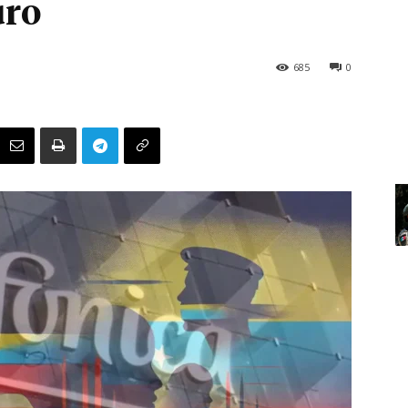
uro
685
0