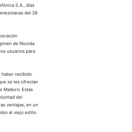
lefónica S.A., días
venezolanas del 28
boración
égimen de Nicolás
los usuarios para
 haber recibido
que se les ofrecían
ás Maduro. Estas
oluntad del
ras ventajas, en un
blo al viejo estilo