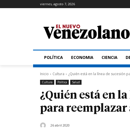
viernes, agosto 7, 2026
POLÍTICA
ECONOMIA
CIENCIA
D
Inicio
Cultura
¿Quién está en la línea de sucesión p
Cultura
Política
Salud
¿Quién está en la
para reemplazar
26 abril 2020