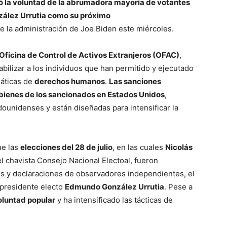
ró la voluntad de la abrumadora mayoría de votantes
zález Urrutia como su próximo
de la administración de Joe Biden este miércoles.
Oficina de Control de Activos Extranjeros (OFAC)
,
ilizar a los individuos que han permitido y ejecutado
máticas de
derechos humanos
.
Las sanciones
 bienes de los sancionados en Estados Unidos
,
ounidenses y están diseñadas para intensificar la
ue las
elecciones del 28 de julio
, en las cuales
Nicolás
l chavista Consejo Nacional Electoal, fueron
les y declaraciones de observadores independientes, el
 presidente electo
Edmundo González Urrutia
. Pese a
oluntad popular
y ha intensificado las tácticas de