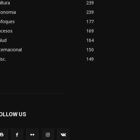
ltura
239
conomia
239
nfoques
177
ucesos
169
lud
164
ternacional
150
sc.
149
OLLOW US