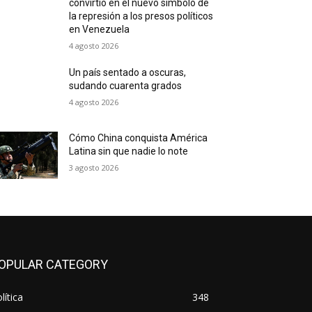
convirtió en el nuevo símbolo de
la represión a los presos políticos
en Venezuela
4 agosto 2026
Un país sentado a oscuras,
sudando cuarenta grados
4 agosto 2026
Cómo China conquista América
Latina sin que nadie lo note
3 agosto 2026
OPULAR CATEGORY
lítica
348