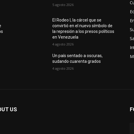
Cu
5 agosto 2026
E
E
El Rodeo I, la cárcel que se
e
convirtió en el nuevo símbolo de
S
os
la represión a los presos políticos
en Venezuela
Sa
4 agosto 2026
In
Un país sentado a oscuras,
Mi
sudando cuarenta grados
4 agosto 2026
OUT US
F