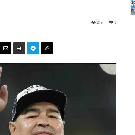
248
0