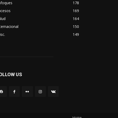
nfoques
178
ucesos
169
lud
164
ternacional
150
sc.
149
OLLOW US
Home