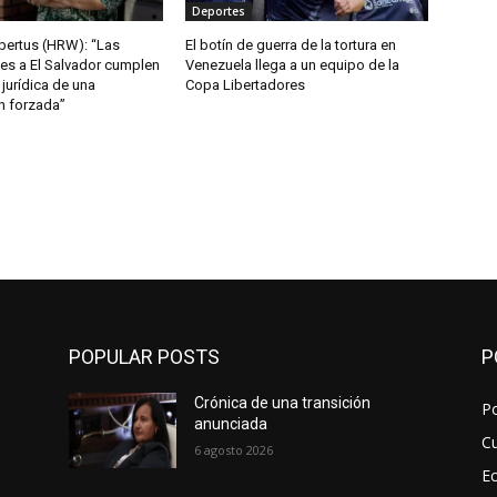
Deportes
bertus (HRW): “Las
El botín de guerra de la tortura en
es a El Salvador cumplen
Venezuela llega a un equipo de la
 jurídica de una
Copa Libertadores
n forzada”
POPULAR POSTS
P
Crónica de una transición
Po
anunciada
Cu
6 agosto 2026
E