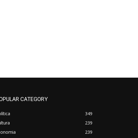
OPULAR CATEGORY
lítica
349
ltura
239
conomia
239