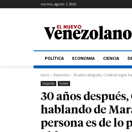
viernes, agosto 7, 2026
POLÍTICA
ECONOMIA
CIENCIA
D
Inicio
Deportes
30 años después, Codesal sigue h
Deportes
Futbol
30 años después,
hablando de Ma
persona es de lo 