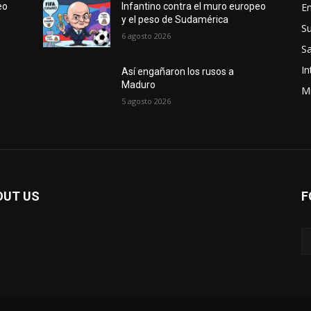
E
eo
Infantino contra el muro europeo
y el peso de Sudamérica
S
6 agosto 2026
Sa
In
Así engañaron los rusos a
Maduro
Mi
5 agosto 2026
OUT US
F