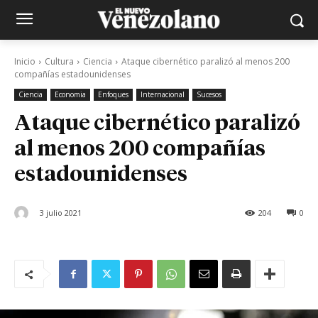
Inicio
Cultura
Ciencia
Ataque cibernético paralizó al menos 200
compañías estadounidenses
Ciencia
Economia
Enfoques
Internacional
Sucesos
Ataque cibernético paralizó
al menos 200 compañías
estadounidenses
3 julio 2021
204
0