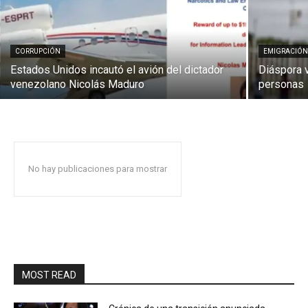
CORRUPCIÓN
EMIGRACIÓ
Estados Unidos incautó el avión del dictador
Diáspora 
venezolano Nicolás Maduro
personas
No hay publicaciones para mostrar
MOST READ