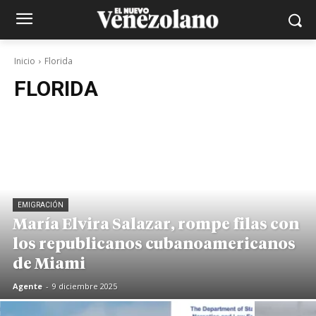
Inicio
Florida
FLORIDA
EMIGRACIÓN
María Elvira Salazar, rompe filas con
los republicanos cubanoamericanos
de Miami
Agente
-
9 diciembre 2025