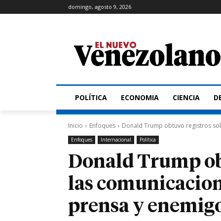
domingo, agosto 9, 2026
POLÍTICA
ECONOMIA
CIENCIA
D
Inicio
Enfoques
Donald Trump obtuvo registros sob
Enfoques
Internacional
Política
Donald Trump obt
las comunicacion
prensa y enemigo