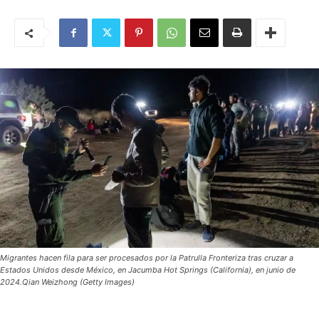
Migrantes hacen fila para ser procesados por la Patrulla Fronteriza tras cruzar a
Estados Unidos desde México, en Jacumba Hot Springs (California), en junio de
2024.Qian Weizhong (Getty Images)