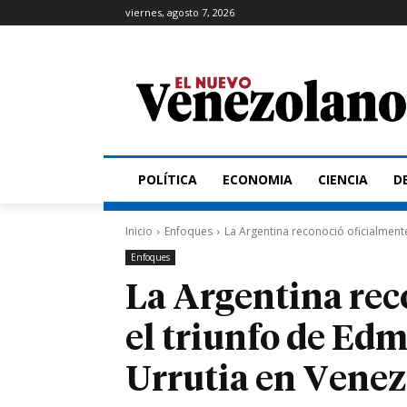
viernes, agosto 7, 2026
POLÍTICA
ECONOMIA
CIENCIA
D
Inicio
Enfoques
La Argentina reconoció oficialment
Enfoques
La Argentina rec
el triunfo de E
Urrutia en Venez