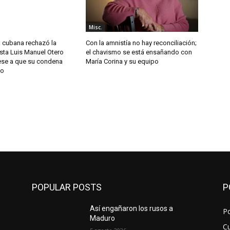
Misc.
a cubana rechazó la
Con la amnistía no hay reconciliación;
tista Luis Manuel Otero
el chavismo se está ensañando con
ese a que su condena
María Corina y su equipo
io
POPULAR POSTS
P
Así engañaron los rusos a
Po
Maduro
Cu