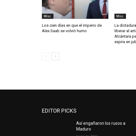
Misc.
Misc.
Los cien días en que el imperio de
La dictadur
Alex Saab se volvió humo
liberar al ar
Alcántara p
expira en jul
EDITOR PICKS
Así engañaron los rusos a
Maduro