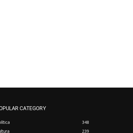
OPULAR CATEGORY
lítica
348
ltura
239