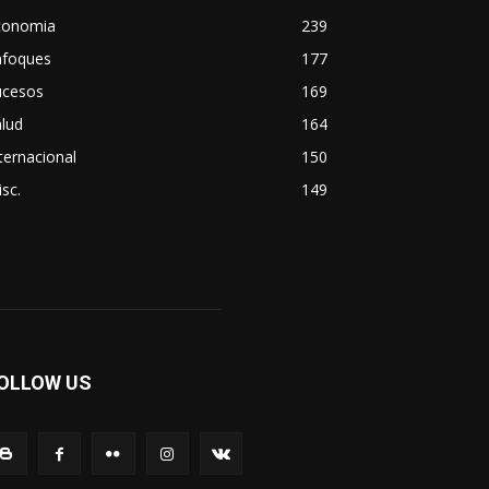
conomia
239
nfoques
177
ucesos
169
lud
164
ternacional
150
sc.
149
OLLOW US