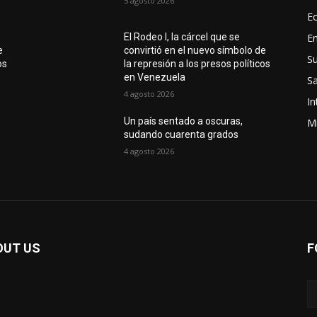
5 agosto 2026
E
E
El Rodeo I, la cárcel que se
e
convirtió en el nuevo símbolo de
S
os
la represión a los presos políticos
en Venezuela
Sa
4 agosto 2026
In
Un país sentado a oscuras,
Mi
sudando cuarenta grados
4 agosto 2026
OUT US
F