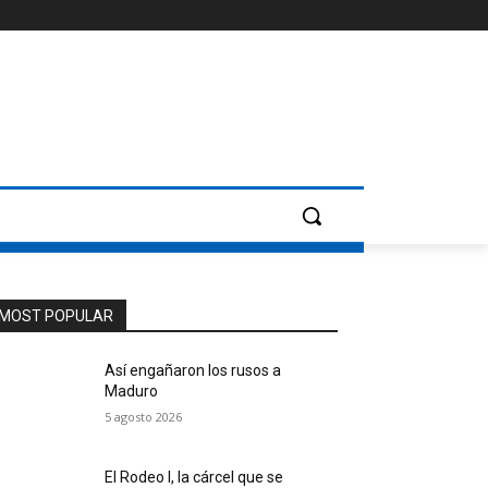
MOST POPULAR
Así engañaron los rusos a
Maduro
5 agosto 2026
El Rodeo I, la cárcel que se