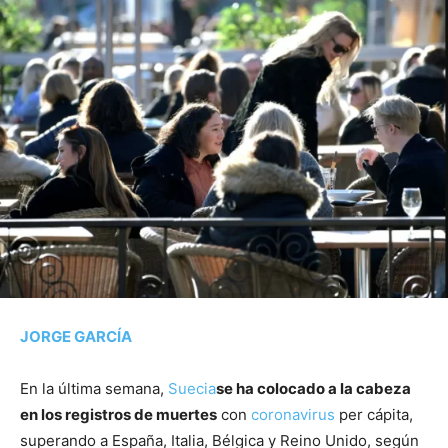
JORGE GARCÍA
En la última semana,
Suecia
se ha colocado a la cabeza
en los registros de muertes
con
coronavirus
per cápita,
superando a España, Italia, Bélgica y Reino Unido, según