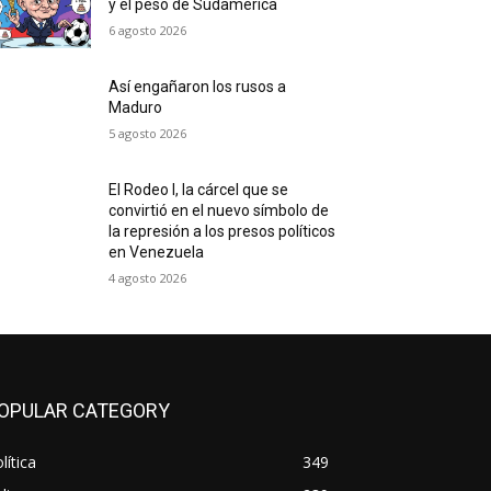
y el peso de Sudamérica
6 agosto 2026
Así engañaron los rusos a
Maduro
5 agosto 2026
El Rodeo I, la cárcel que se
convirtió en el nuevo símbolo de
la represión a los presos políticos
en Venezuela
4 agosto 2026
OPULAR CATEGORY
lítica
349