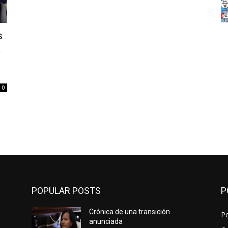
s
a
0
POPULAR POSTS
P
Crónica de una transición
Po
anunciada