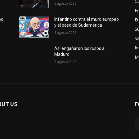
Cu
6 agosto 2026
E
E
eo
Infantino contra el muro europeo
y el peso de Sudamérica
S
6 agosto 2026
Sa
In
Así engañaron los rusos a
Maduro
Mi
5 agosto 2026
OUT US
F