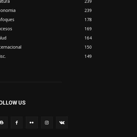
ltura
239
conomia
239
nfoques
178
ucesos
169
lud
164
ternacional
150
sc.
149
OLLOW US