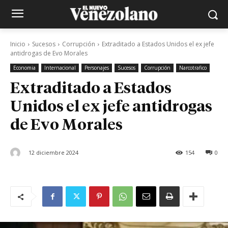
Inicio
Sucesos
Corrupción
Extraditado a Estados Unidos el ex jefe
antidrogas de Evo Morales
Economia
Internacional
Personajes
Sucesos
Corrupción
Narcotrafico
Extraditado a Estados
Unidos el ex jefe antidrogas
de Evo Morales
12 diciembre 2024
154
0