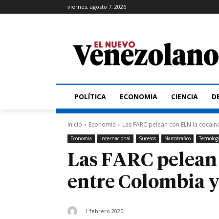
viernes, agosto 7, 2026
POLÍTICA
ECONOMIA
CIENCIA
D
Inicio
Economia
Las FARC pelean con ELN la cocain
Economia
Internacional
Sucesos
Narcotrafico
Tecnolog
Las FARC pelean 
entre Colombia 
1 febrero 2025