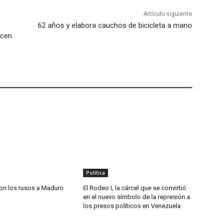
Artículo siguiente
62 años y elabora cauchos de bicicleta a mano
icen
Política
on los rusos a Maduro
El Rodeo I, la cárcel que se convirtió
en el nuevo símbolo de la represión a
los presos políticos en Venezuela