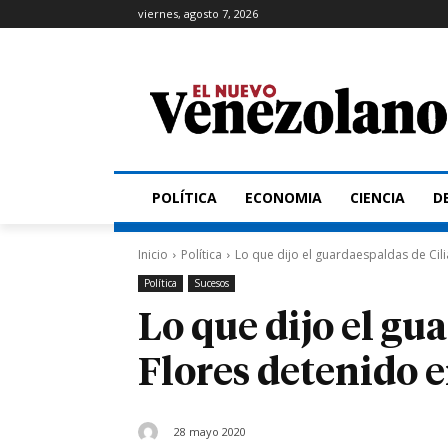
viernes, agosto 7, 2026
POLÍTICA
ECONOMIA
CIENCIA
D
Inicio
Política
Lo que dijo el guardaespaldas de Cil
Política
Sucesos
Lo que dijo el gu
Flores detenido 
28 mayo 2020