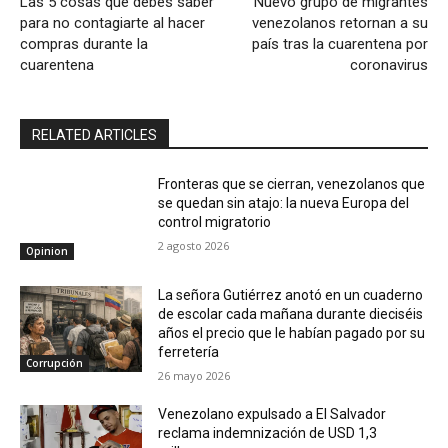
Las 5 cosas que debes saber
Nuevo grupo de migrantes
para no contagiarte al hacer
venezolanos retornan a su
compras durante la
país tras la cuarentena por
cuarentena
coronavirus
RELATED ARTICLES
Fronteras que se cierran, venezolanos que
se quedan sin atajo: la nueva Europa del
control migratorio
2 agosto 2026
Opinion
La señora Gutiérrez anotó en un cuaderno
de escolar cada mañana durante dieciséis
años el precio que le habían pagado por su
ferretería
Corrupción
26 mayo 2026
Venezolano expulsado a El Salvador
reclama indemnización de USD 1,3