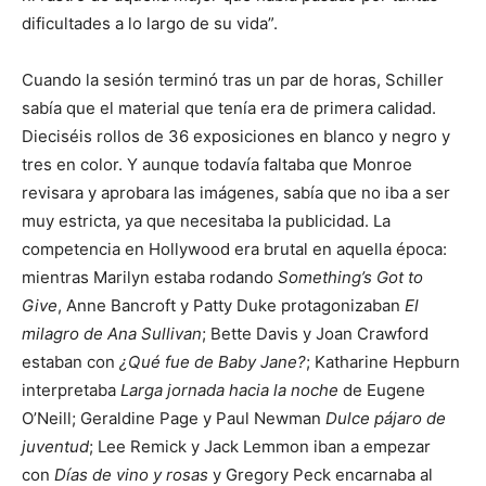
dificultades a lo largo de su vida”.
Cuando la sesión terminó tras un par de horas, Schiller
sabía que el material que tenía era de primera calidad.
Dieciséis rollos de 36 exposiciones en blanco y negro y
tres en color. Y aunque todavía faltaba que Monroe
revisara y aprobara las imágenes, sabía que no iba a ser
muy estricta, ya que necesitaba la publicidad. La
competencia en Hollywood era brutal en aquella época:
mientras Marilyn estaba rodando
Something’s Got to
Give
, Anne Bancroft y Patty Duke protagonizaban
El
milagro de Ana Sullivan
; Bette Davis y Joan Crawford
estaban con
¿Qué fue de Baby Jane?
; Katharine Hepburn
interpretaba
Larga jornada hacia la noche
de Eugene
O’Neill; Geraldine Page y Paul Newman
Dulce pájaro de
juventud
; Lee Remick y Jack Lemmon iban a empezar
con
Días de vino y rosas
y Gregory Peck encarnaba al