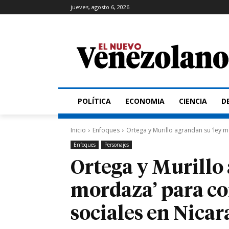
jueves, agosto 6, 2026
POLÍTICA
ECONOMIA
CIENCIA
D
Inicio
Enfoques
Ortega y Murillo agrandan su ‘ley m
Enfoques
Personajes
Ortega y Murillo 
mordaza’ para con
sociales en Nica