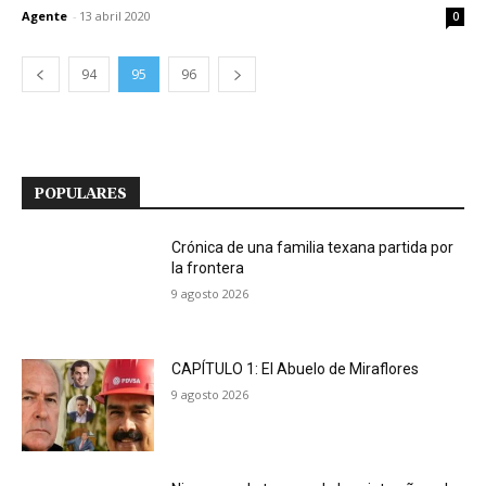
Agente
-
13 abril 2020
0
94
95
96
POPULARES
Crónica de una familia texana partida por
la frontera
9 agosto 2026
CAPÍTULO 1: El Abuelo de Miraflores
9 agosto 2026