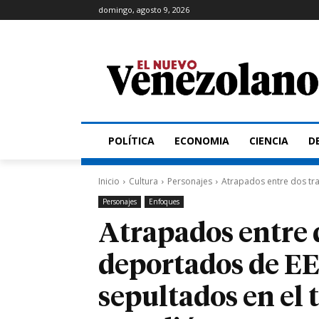
domingo, agosto 9, 2026
POLÍTICA
ECONOMIA
CIENCIA
D
Inicio
Cultura
Personajes
Atrapados entre dos tra
Personajes
Enfoques
Atrapados entre d
deportados de E
sepultados en el