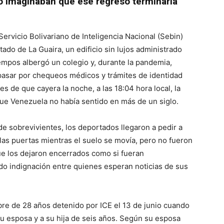
o imaginaban que ese regreso terminaría
ervicio Bolivariano de Inteligencia Nacional (Sebin)
tado de La Guaira, un edificio sin lujos administrado
iempos albergó un colegio y, durante la pandemia,
n pasar por chequeos médicos y trámites de identidad
es de que cayera la noche, a las 18:04 hora local, la
que Venezuela no había sentido en más de un siglo.
de sobrevivientes, los deportados llegaron a pedir a
 las puertas mientras el suelo se movía, pero no fueron
ue los dejaron encerrados como si fueran
o indignación entre quienes esperan noticias de sus
bre de 28 años detenido por ICE el 13 de junio cuando
 su esposa y a su hija de seis años. Según su esposa