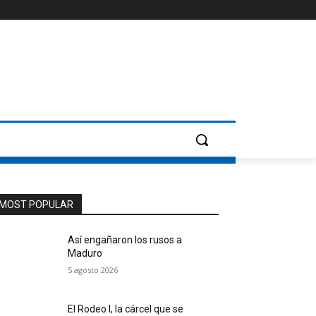
MOST POPULAR
Así engañaron los rusos a
Maduro
5 agosto 2026
El Rodeo I, la cárcel que se