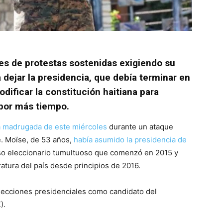
es de protestas sostenidas exigiendo su
dejar la presidencia, que debía terminar en
dificar la constitución haitiana para
 por más tiempo.
a madrugada de este miércoles
durante un ataque
e. Moïse, de 53 años,
había asumido la presidencia de
o eleccionario tumultuoso que comenzó en 2015 y
atura del país desde principios de 2016.
lecciones presidenciales como candidato del
).