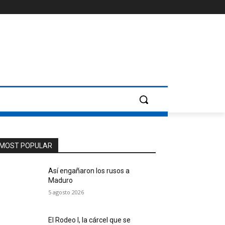
MOST POPULAR
Así engañaron los rusos a
Maduro
5 agosto 2026
El Rodeo I, la cárcel que se