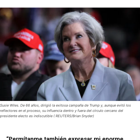
Susie Wiles. De 66 años, dirigió la exitosa campaña de Trump y, aunque evitó los
reflectores en el proceso, su influencia dentro y fuera del círculo cercano del
presidente electo es indiscutible ( REUTERS/Brian Snyder)
“Permítanme también expresar mi enorme