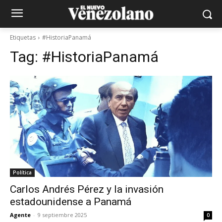
Etiquetas
#HistoriaPanamá
Tag:
#HistoriaPanamá
Política
Carlos Andrés Pérez y la invasión
estadounidense a Panamá
Agente
-
9 septiembre 2025
0