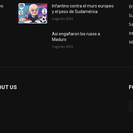
E
eo
Infantino contra el muro europeo
y el peso de Sudamérica
S
6 agosto 2026
Sa
In
Así engañaron los rusos a
Maduro
Mi
5 agosto 2026
OUT US
F