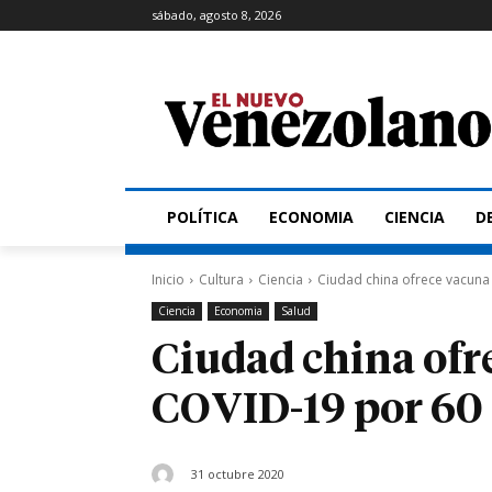
sábado, agosto 8, 2026
POLÍTICA
ECONOMIA
CIENCIA
D
Inicio
Cultura
Ciencia
Ciudad china ofrece vacuna
Ciencia
Economia
Salud
Ciudad china ofr
COVID-19 por 60 
31 octubre 2020