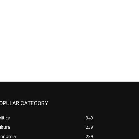
OPULAR CATEGORY
lítica
349
ltura
239
conomia
239