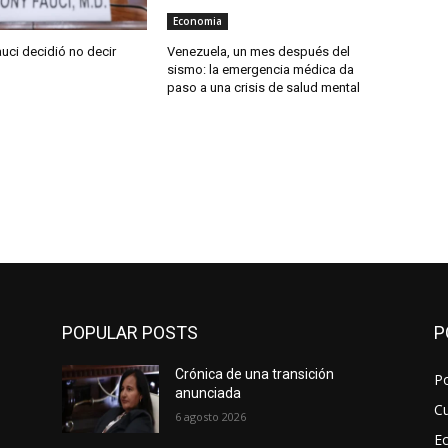
Economia
auci decidió no decir
Venezuela, un mes después del
sismo: la emergencia médica da
paso a una crisis de salud mental
POPULAR POSTS
P
Crónica de una transición
Po
anunciada
Cu
6 agosto 2026
E