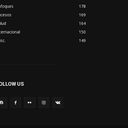
nfoques
178
ucesos
169
lud
164
ternacional
150
sc.
149
OLLOW US