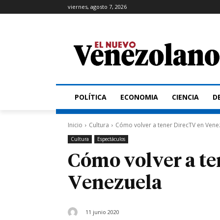
viernes, agosto 7, 2026
POLÍTICA
ECONOMIA
CIENCIA
D
Inicio
Cultura
Cómo volver a tener DirecTV en Vene
Cultura
Espectáculos
Cómo volver a te
Venezuela
11 junio 2020