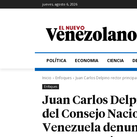
jueves, agosto 6, 2026
POLÍTICA
ECONOMIA
CIENCIA
D
Inicio
Enfoques
Juan Carlos Delpino rector principa
Enfoques
Juan Carlos Delp
del Consejo Nacio
Venezuela denunc