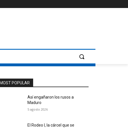
MOST POPULAR
Así engañaron los rusos a
Maduro
5 agosto 2026
El Rodeo I, la cárcel que se