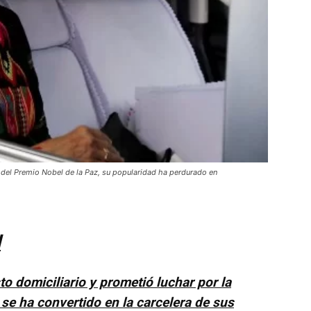
del Premio Nobel de la Paz, su popularidad ha perdurado en
d
o domiciliario y prometió luchar por la
ia se ha convertido en la carcelera de sus