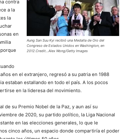
na contra
ce a la
es la
luchar
sonas en
Aung San Suu Kyi recibió una Medalla de Oro del
milia
Congreso de Estados Unidos en Washington, en
s porque
2012.Credit…Alex Wong/Getty Images
cuando
años en el extranjero, regresó a su patria en 1988
ia estaban estallando en todo el país. A los pocos
rtirse en la lideresa del movimiento.
l de su Premio Nobel de la Paz, y aun así su
iembre de 2020, su partido político, la Liga Nacional
stante en las elecciones generales, lo que le
óximos cinco años, un espacio donde compartiría el poder
urante los últimos 50 años.