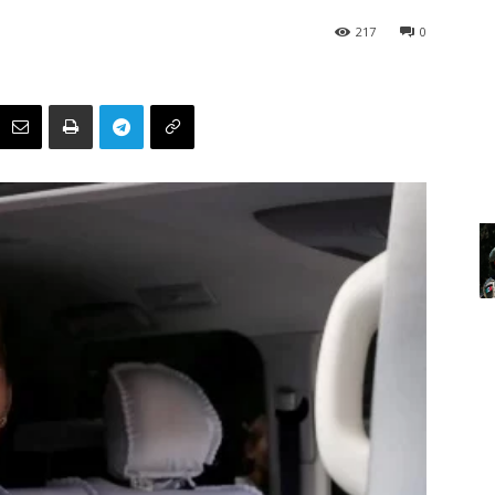
217
0