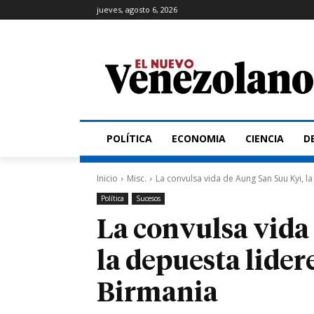
jueves, agosto 6, 2026
POLÍTICA
ECONOMIA
CIENCIA
D
Inicio
Misc.
La convulsa vida de Aung San Suu Kyi, la 
Política
Sucesos
La convulsa vida
la depuesta lider
Birmania