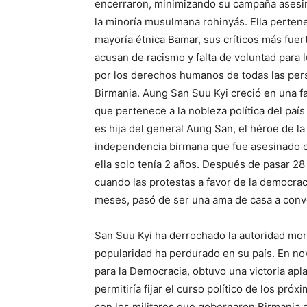
encerraron, minimizando su campaña asesi
la minoría musulmana rohinyás. Ella pertene
mayoría étnica Bamar, sus críticos más fuert
acusan de racismo y falta de voluntad para 
por los derechos humanos de todas las per
Birmania. Aung San Suu Kyi creció en una fa
que pertenece a la nobleza política del paí
es hija del general Aung San, el héroe de la
independencia birmana que fue asesinado 
ella solo tenía 2 años. Después de pasar 28 
cuando las protestas a favor de la democrac
meses, pasó de ser una ama de casa a conve
San Suu Kyi ha derrochado la autoridad mora
popularidad ha perdurado en su país. En nov
para la Democracia, obtuvo una victoria apla
permitiría fijar el curso político de los pr
con los militares que gobernaron Birmania d