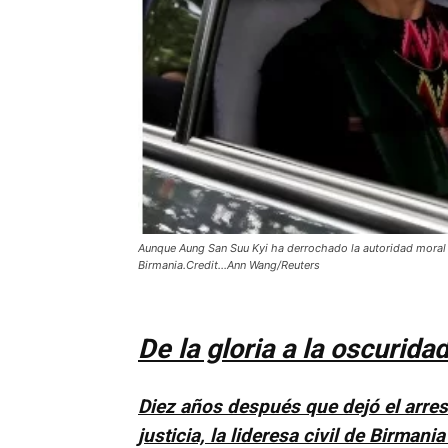
Aunque Aung San Suu Kyi ha derrochado la autoridad moral 
Birmania.Credit...Ann Wang/Reuters
De la gloria a la oscurida
Diez años después que dejó el arrest
justicia, la lideresa civil de Birman