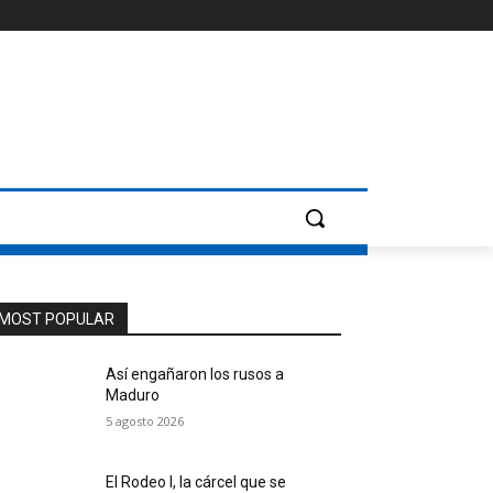
MOST POPULAR
Así engañaron los rusos a
Maduro
5 agosto 2026
El Rodeo I, la cárcel que se