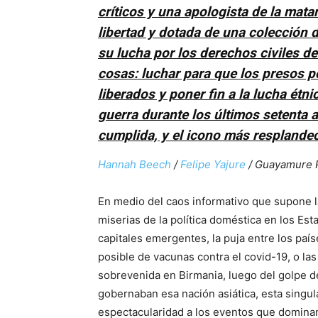
críticos y una apologista de la mat
libertad y dotada de una colección 
su lucha por los derechos civiles d
cosas: luchar para que los presos p
liberados y poner fin a la lucha étn
guerra durante los últimos setenta
cumplida, y el icono más resplandec
Hannah Beech
/
Felipe Yajure
/
Guayamure 
En medio del caos informativo que supone l
miserias de la política doméstica en los Est
capitales emergentes, la puja entre los paí
posible de vacunas contra el covid-19, o las
sobrevenida en Birmania, luego del golpe d
gobernaban esa nación asiática, esta singula
espectacularidad a los eventos que dominan