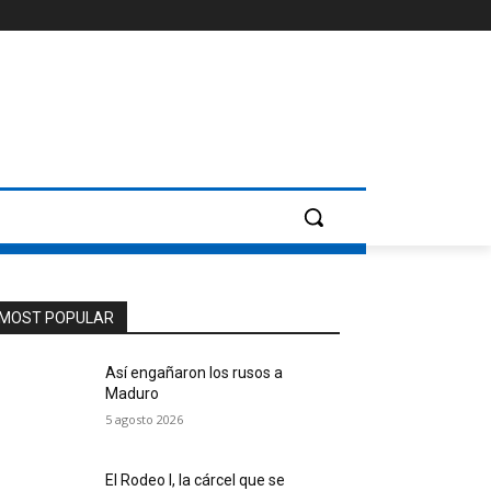
MOST POPULAR
Así engañaron los rusos a
Maduro
5 agosto 2026
El Rodeo I, la cárcel que se