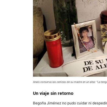
Anais conserva las cenizas de su madre en un altar. “La te
Un viaje sin retorno
Begoña Jiménez no pudo cuidar ni despedi