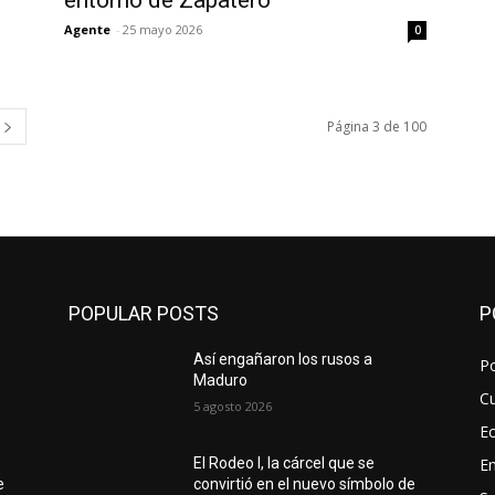
entorno de Zapatero
Agente
-
25 mayo 2026
0
Página 3 de 100
POPULAR POSTS
P
Así engañaron los rusos a
Po
Maduro
Cu
5 agosto 2026
E
E
El Rodeo I, la cárcel que se
e
convirtió en el nuevo símbolo de