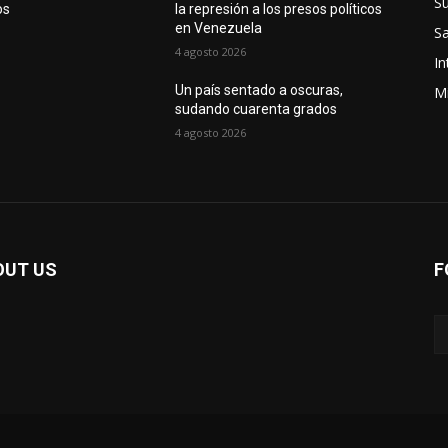
S
os
la represión a los presos políticos
en Venezuela
Sa
4 agosto 2026
In
Un país sentado a oscuras,
Mi
sudando cuarenta grados
4 agosto 2026
OUT US
F