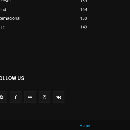
ucesos
169
lud
164
ternacional
150
sc.
149
OLLOW US
Home