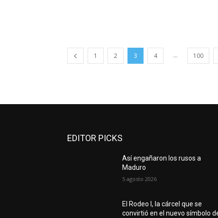
...
1
2
3
4
100
EDITOR PICKS
Así engañaron los rusos a
Maduro
5 agosto 2026
El Rodeo I, la cárcel que se
convirtió en el nuevo símbolo d