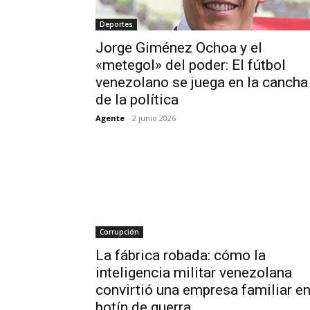
Deportes
Jorge Giménez Ochoa y el
«metegol» del poder: El fútbol
venezolano se juega en la cancha
de la política
Agente
-
2 junio 2026
Corrupción
La fábrica robada: cómo la
inteligencia militar venezolana
convirtió una empresa familiar e
botín de guerra