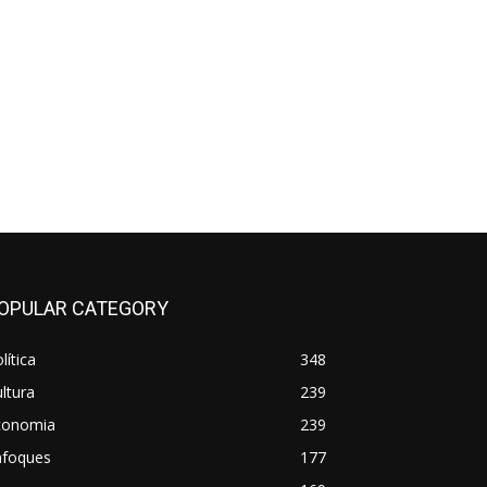
OPULAR CATEGORY
lítica
348
ltura
239
conomia
239
nfoques
177