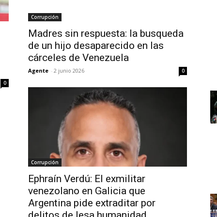
Corrupción
Madres sin respuesta: la busqueda
de un hijo desaparecido en las
cárceles de Venezuela
Agente
-
2 junio 2026
0
0
Corrupción
Ephraín Verdú: El exmilitar
venezolano en Galicia que
n
Argentina pide extraditar por
delitos de lesa humanidad