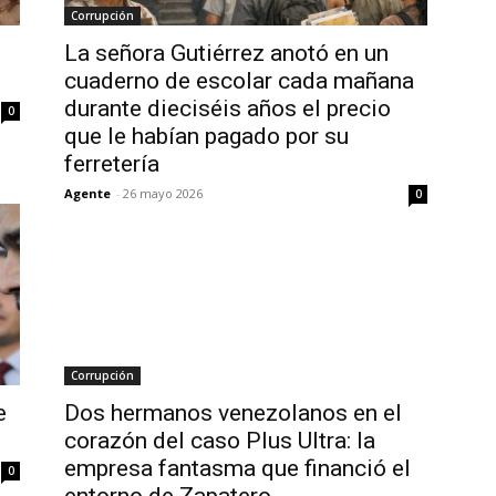
Corrupción
La señora Gutiérrez anotó en un
cuaderno de escolar cada mañana
durante dieciséis años el precio
0
que le habían pagado por su
ferretería
Agente
-
26 mayo 2026
0
Corrupción
e
Dos hermanos venezolanos en el
corazón del caso Plus Ultra: la
empresa fantasma que financió el
0