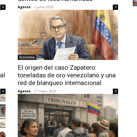
Agente
-
1 junio 2026
0
0
Economia
El origen del caso Zapatero:
al
toneladas de oro venezolano y una
red de blanqueo internacional
Agente
-
27 mayo 2026
0
0