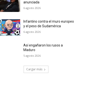
anunciada
6 agosto 2026
Infantino contra el muro europeo
y el peso de Sudamérica
6 agosto 2026
Así engañaron los rusos a
Maduro
5 agosto 2026
Cargar más