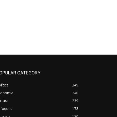
OPULAR CATEGORY
lítica
349
conomia
240
ltura
239
nfoques
178
ucesos
170