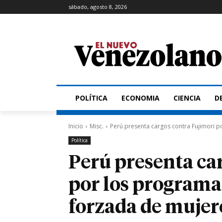
sábado, agosto 8, 2026
POLÍTICA
ECONOMIA
CIENCIA
D
Inicio
Misc.
Perú presenta cargos contra Fujimori po
Política
Perú presenta ca
por los programas
forzada de mujer