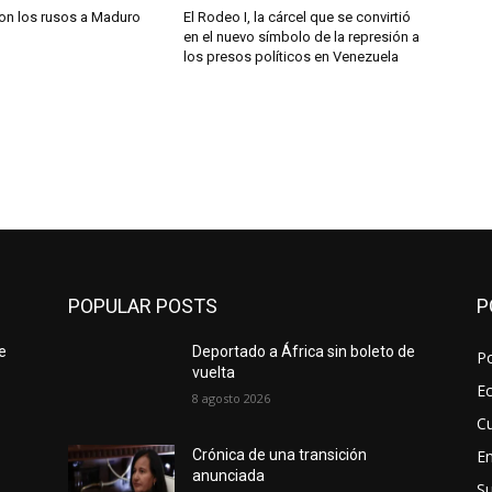
on los rusos a Maduro
El Rodeo I, la cárcel que se convirtió
en el nuevo símbolo de la represión a
los presos políticos en Venezuela
POPULAR POSTS
P
e
Deportado a África sin boleto de
Po
vuelta
E
8 agosto 2026
Cu
E
Crónica de una transición
anunciada
S