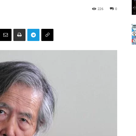
226
0