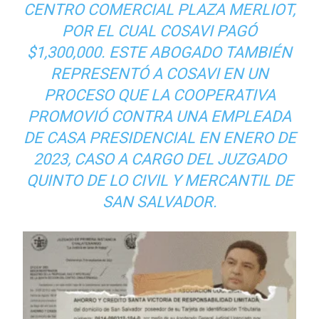
CENTRO COMERCIAL PLAZA MERLIOT,
POR EL CUAL COSAVI PAGÓ
$1,300,000. ESTE ABOGADO TAMBIÉN
REPRESENTÓ A COSAVI EN UN
PROCESO QUE LA COOPERATIVA
PROMOVIÓ CONTRA UNA EMPLEADA
DE CASA PRESIDENCIAL EN ENERO DE
2023, CASO A CARGO DEL JUZGADO
QUINTO DE LO CIVIL Y MERCANTIL DE
SAN SALVADOR.