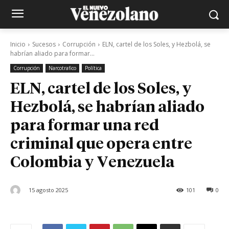
Inicio
Sucesos
Corrupción
ELN, cartel de los Soles, y Hezbolá, se
habrían aliado para formar...
Corrupción
Narcotrafico
Política
ELN, cartel de los Soles, y
Hezbolá, se habrían aliado
para formar una red
criminal que opera entre
Colombia y Venezuela
15 agosto 2025
101
0