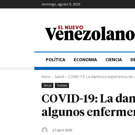
domingo, agosto 9, 2026
POLÍTICA
ECONOMIA
CIENCIA
D
Inicio
Salud
COVID-19: La dantesca experiencia de
Salud
Sucesos
COVID-19: La dan
algunos enferme
27 abril 2020