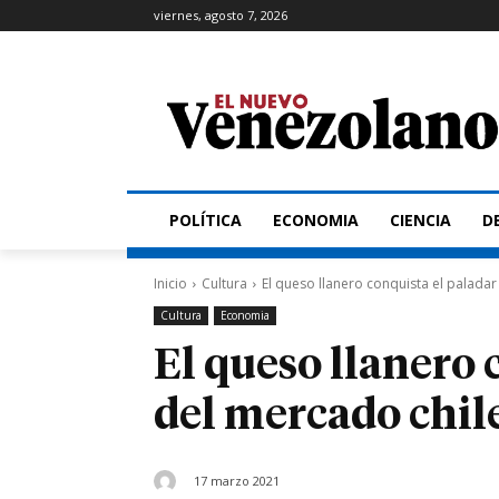
viernes, agosto 7, 2026
POLÍTICA
ECONOMIA
CIENCIA
D
Inicio
Cultura
El queso llanero conquista el palada
Cultura
Economia
El queso llanero 
del mercado chil
17 marzo 2021