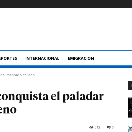
EPORTES
INTERNACIONAL
EMIGRACIÓN
r del mercado chileno
conquista el paladar
eno
312
0