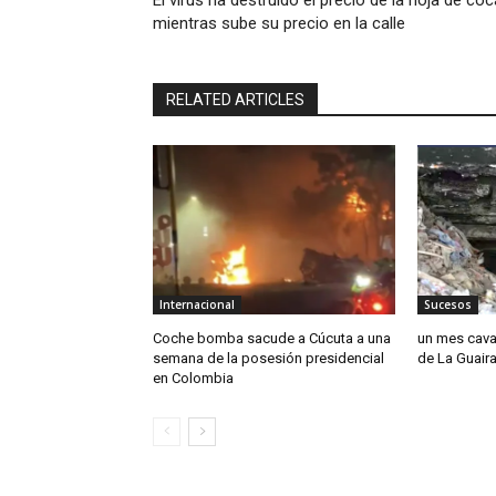
El virus ha destruido el precio de la hoja de coc
mientras sube su precio en la calle
RELATED ARTICLES
Internacional
Sucesos
Coche bomba sacude a Cúcuta a una
un mes cava
semana de la posesión presidencial
de La Guair
en Colombia