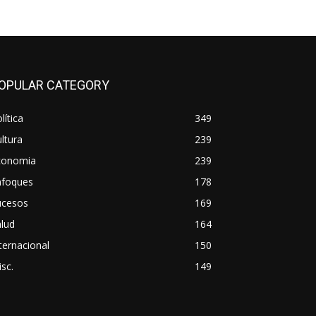
OPULAR CATEGORY
lítica
349
ltura
239
conomia
239
nfoques
178
ucesos
169
lud
164
ternacional
150
sc.
149