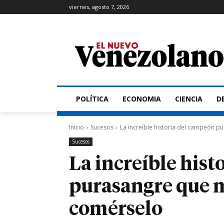
viernes, agosto 7, 2026
POLÍTICA
ECONOMIA
CIENCIA
D
Inicio
Sucesos
La increíble historia del campeón 
Sucesos
La increíble his
purasangre que 
comérselo