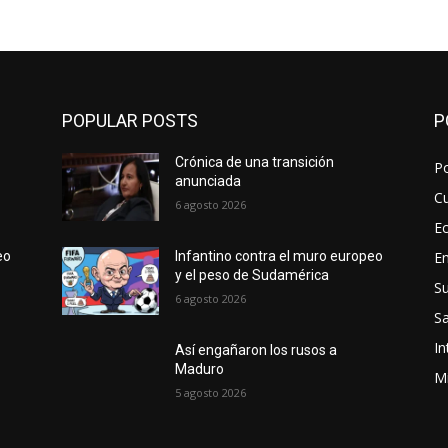
POPULAR POSTS
P
Crónica de una transición
Po
anunciada
Cu
6 agosto 2026
E
E
eo
Infantino contra el muro europeo
y el peso de Sudamérica
S
6 agosto 2026
Sa
In
Así engañaron los rusos a
Maduro
Mi
5 agosto 2026