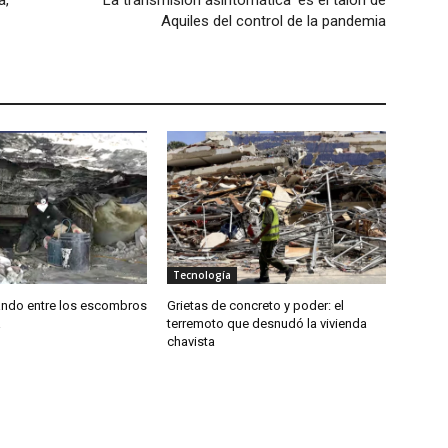
a,
La transmisión asintomática ‘es el talón de
Aquiles del control de la pandemia
Tecnología
ndo entre los escombros
Grietas de concreto y poder: el
a
terremoto que desnudó la vivienda
chavista