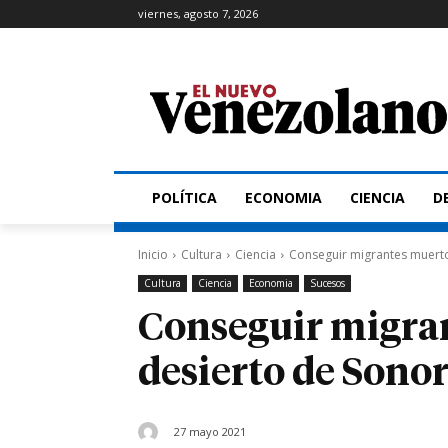
viernes, agosto 7, 2026
POLÍTICA
ECONOMIA
CIENCIA
D
Inicio
Cultura
Ciencia
Conseguir migrantes muerto
Cultura
Ciencia
Economia
Sucesos
Conseguir migran
desierto de Sono
27 mayo 2021