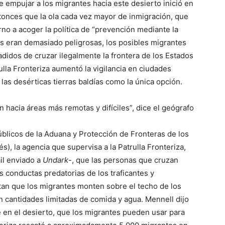
de empujar a los migrantes hacia este desierto inició en
ntonces que la ola cada vez mayor de inmigración, que
rno a acoger la política de “prevención mediante la
utas eran demasiado peligrosas, los posibles migrantes
didos de cruzar ilegalmente la frontera de los Estados
ulla Fronteriza aumentó la vigilancia en ciudades
las desérticas tierras baldías como la única opción.
hacia áreas más remotas y difíciles”, dice el geógrafo
úblicos de la Aduana y Protección de Fronteras de los
lés), la agencia que supervisa a la Patrulla Fronteriza,
il enviado a
Undark
-, que las personas que cruzan
as conductas predatorias de los traficantes y
tan que los migrantes monten sobre el techo de los
n cantidades limitadas de comida y agua. Mennell dijo
e en el desierto, que los migrantes pueden usar para