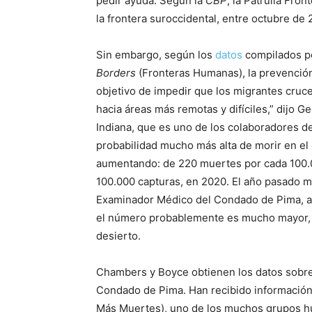
pedir ayuda. Según la
CBP
, la Patrulla Fr
la frontera suroccidental, entre octubre de
Sin embargo, según los
datos
compilados po
Borders
(Fronteras Humanas), la prevención 
objetivo de impedir que los migrantes cruc
hacia áreas más remotas y difíciles,” dijo 
Indiana, que es uno de los colaboradores d
probabilidad mucho más alta de morir en el 
aumentando: de 220 muertes por cada 100.0
100.000 capturas, en 2020. El año pasado mu
Examinador Médico del Condado de Pima, al 
el número probablemente es mucho mayor, 
desierto.
Chambers y Boyce obtienen los datos sobre
Condado de Pima. Han recibido información
Más Muertes), uno de los muchos grupos h