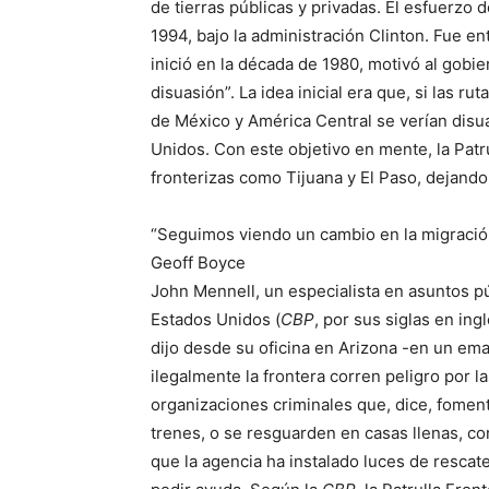
de tierras públicas y privadas. El esfuerzo 
1994, bajo la administración Clinton. Fue e
inició en la década de 1980, motivó al gobie
disuasión”. La idea inicial era que, si las r
de México y América Central se verían disua
Unidos. Con este objetivo en mente, la Patr
fronterizas como Tijuana y El Paso, dejando 
“Seguimos viendo un cambio en la migración 
Geoff Boyce
John Mennell, un especialista en asuntos p
Estados Unidos (
CBP
, por sus siglas en ing
dijo desde su oficina en Arizona -en un ema
ilegalmente la frontera corren peligro por l
organizaciones criminales que, dice, fomen
trenes, o se resguarden en casas llenas, co
que la agencia ha instalado luces de rescat