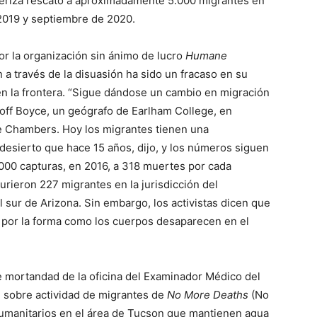
onteriza rescató a aproximadamente 5.000 migrantes en
 2019 y septiembre de 2020.
r la organización sin ánimo de lucro
Humane
a través de la disuasión ha sido un fracaso en su
en la frontera. “Sigue dándose un cambio en migración
Geoff Boyce, un geógrafo de Earlham College, en
e Chambers. Hoy los migrantes tienen una
desierto que hace 15 años, dijo, y los números siguen
00 capturas, en 2016, a 318 muertes por cada
rieron 227 migrantes en la jurisdicción del
sur de Arizona. Sin embargo, los activistas dicen que
por la forma como los cuerpos desaparecen en el
 mortandad de la oficina del Examinador Médico del
 sobre actividad de migrantes de
No More Deaths
(No
umanitarios en el área de Tucson que mantienen agua