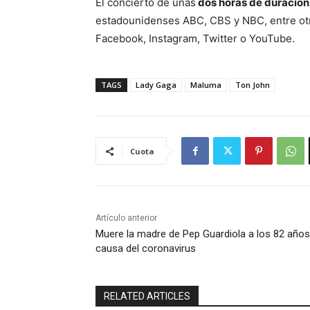
El concierto de unas
dos horas de duració
estadounidenses ABC, CBS y NBC, entre otr
Facebook, Instagram, Twitter o YouTube.
TAGS
Lady Gaga
Maluma
Ton John
Cuota
Artículo anterior
Muere la madre de Pep Guardiola a los 82 años
causa del coronavirus
RELATED ARTICLES