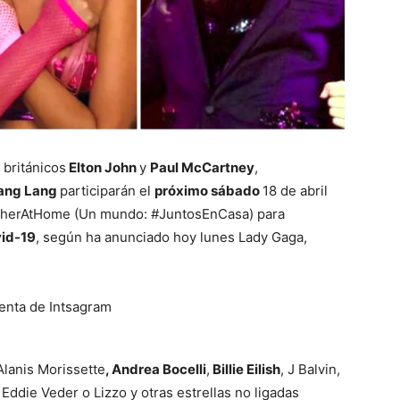
s británicos
Elton John
y
Paul McCartney
,
ang Lang
participarán el
próximo sábado
18 de abril
therAtHome (Un mundo: #JuntosEnCasa) para
id-19
, según ha anunciado hoy lunes Lady Gaga,
Alanis Morissette
, Andrea Bocelli
,
Billie Eilish
, J Balvin,
, Eddie Veder o Lizzo y otras estrellas no ligadas