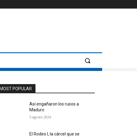
MOST POPULAR
Así engañaron los rusos a
Maduro
5 agosto 2026
El Rodeo I, la cárcel que se