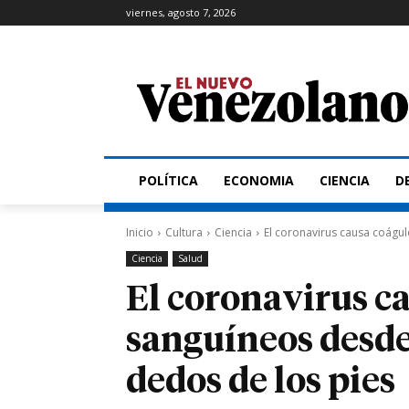
viernes, agosto 7, 2026
POLÍTICA
ECONOMIA
CIENCIA
D
Inicio
Cultura
Ciencia
El coronavirus causa coágul
Ciencia
Salud
El coronavirus c
sanguíneos desde 
dedos de los pies