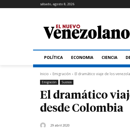
sábado, agosto 8, 2026
POLÍTICA
ECONOMIA
CIENCIA
D
Inicio
Emigración
El dramático viaje de los venez
Emigración
Sucesos
El dramático viaj
desde Colombia
29 abril 2020