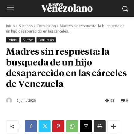
Inicio
Sucesos
Corrupción
Madres sin respuesta: la busqueda de
un hijo desaparecido en las cárceles...
Política
Sucesos
Corrupción
Madres sin respuesta: la
busqueda de un hijo
desaparecido en las cárceles
de Venezuela
2 junio 2026
28
0